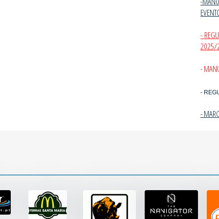
-MANU
EVENT
- REG
2025/
- MANU
- REG
- MAR