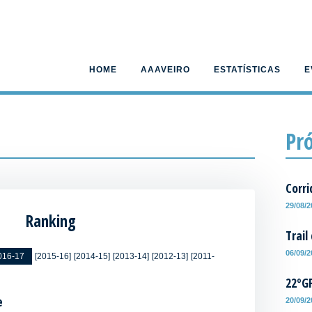
HOME
AAAVEIRO
ESTATÍSTICAS
E
Pr
Corri
29/08/
Ranking
Trail
06/09/
016-17
[2015-16]
[2014-15]
[2013-14]
[2012-13]
[2011-
22ºG
e
20/09/