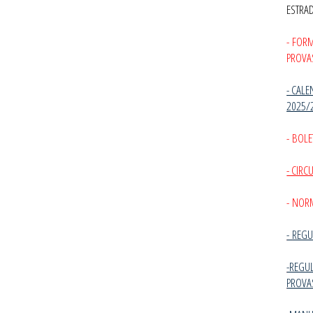
ESTRA
- FOR
PROVA
- CALE
2025/
- BOLE
- CIR
- NOR
-
REGU
-REGU
PROVA