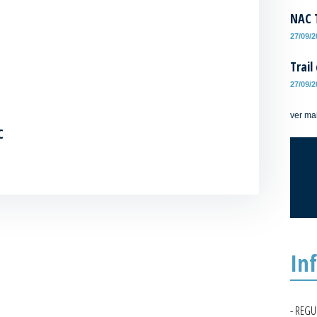
NAC T
27/09/
Trail
27/09/
ver ma
C
In
- REG