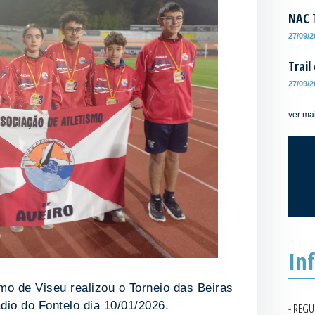
NAC T
27/09/
Trail
27/09/
ver ma
In
mo de Viseu realizou o Torneio das Beiras
dio do Fontelo dia 10/01/2026.
- REG