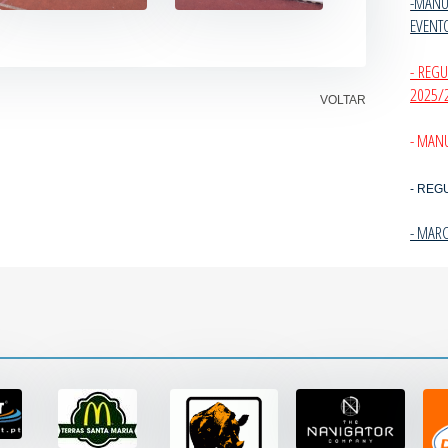
-MANU
EVENT
- REG
2025/
VOLTAR
- MANU
- REG
- MAR