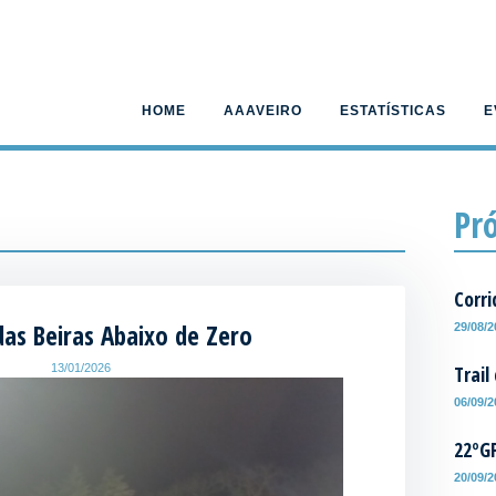
HOME
AAAVEIRO
ESTATÍSTICAS
E
Pr
Corri
das Beiras Abaixo de Zero
29/08/
Trail
13/01/2026
06/09/
22ºG
20/09/