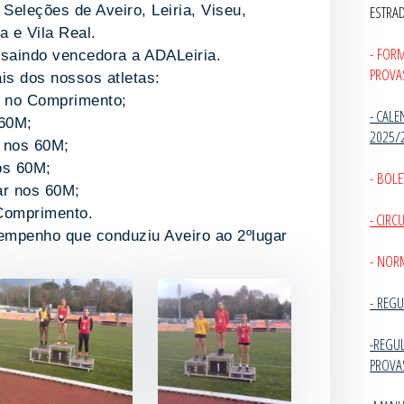
ESTRA
Seleções de Aveiro, Leiria, Viseu,
 e Vila Real.
- FOR
 saindo vencedora a ADALeiria.
PROVA
ais dos nossos atletas:
ar no Comprimento;
- CALE
 60M;
2025/
r nos 60M;
nos 60M;
- BOLE
ar nos 60M;
 Comprimento.
- CIR
empenho que conduziu Aveiro ao 2ºlugar
- NOR
-
REGU
-REGU
PROVA