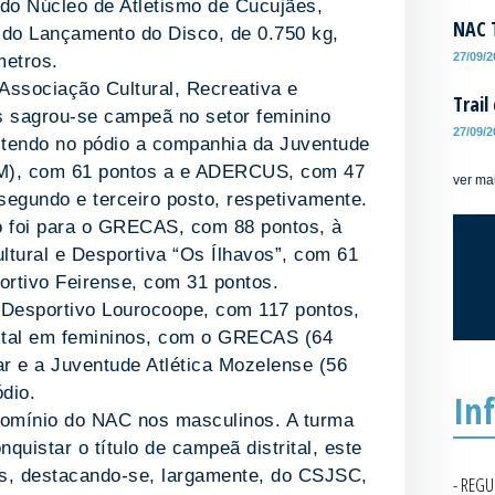
 do Núcleo de Atletismo de Cucujães,
NAC T
al do Lançamento do Disco, de 0.750 kg,
27/09/
metros.
Associação Cultural, Recreativa e
Trail
 sagrou-se campeã no setor feminino
27/09/
, tendo no pódio a companhia da Juventude
AM), com 61 pontos a e ADERCUS, com 47
ver ma
segundo e terceiro posto, respetivamente.
lo foi para o GRECAS, com 88 pontos, à
ltural e Desportiva “Os Ílhavos”, com 61
ortivo Feirense, com 31 pontos.
Desportivo Lourocoope, com 117 pontos,
trital em femininos, com o GRECAS (64
r e a Juventude Atlética Mozelense (56
dio.
In
 domínio do NAC nos masculinos. A turma
quistar o título de campeã distrital, este
s, destacando-se, largamente, do CSJSC,
- REG