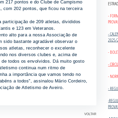
com 217 pontos e do Clube de Campismo
ESTRA
 com 202 pontos, que ficou na terceira
- FOR
PROVA
 participação de 209 atletas, divididos
fantis e 123 em Veteranos.
- CALE
nto alto para a nossa Associação de
2025/
m sido bastante agradável observar o
os atletas, reconhecer o excelente
- BOLE
endo nos diversos clubes e, acima de
o de todos os envolvidos. Dá muito gosto
- CIR
tletismo continua num ritmo de
inha a importância que vamos tendo no
- NOR
abéns a todos”, assinalou Mário Cordeiro,
ciação de Atletismo de Aveiro.
-
REGU
.
-REGU
PROVA
VOLTAR