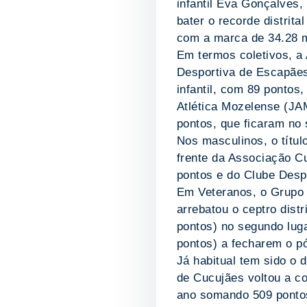
infantil Eva Gonçalves,
bater o recorde distrit
com a marca de 34.28 
Em termos coletivos, a 
Desportiva de Escapães
infantil, com 89 pontos
Atlética Mozelense (J
pontos, que ficaram no 
Nos masculinos, o títu
frente da Associação Cu
pontos e do Clube Desp
Em Veteranos, o Grupo 
arrebatou o ceptro dis
pontos) no segundo luga
pontos) a fecharem o pó
Já habitual tem sido o
de Cucujães voltou a con
ano somando 509 ponto