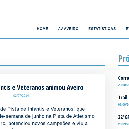
HOME
AAAVEIRO
ESTATÍSTICAS
E
Pr
Corri
fantis e Veteranos animou Aveiro
29/08/
Trail
02/07/2014
06/09/
de Pista de Infantis e Veteranos, que
22ºG
de-semana de junho na Pista de Atletismo
iro, potenciou novos campeões e viu a
20/09/