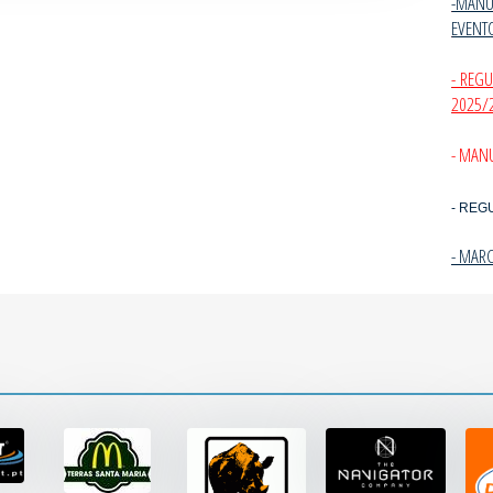
-MANU
EVENT
- REG
2025/
- MANU
- REG
- MAR