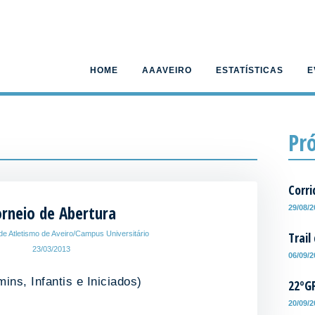
HOME
AAAVEIRO
ESTATÍSTICAS
E
Pr
Corri
orneio de Abertura
29/08/
Trail
de Atletismo de Aveiro/Campus Universitário
23/03/2013
06/09/
ns, Infantis e Iniciados)
22ºG
20/09/