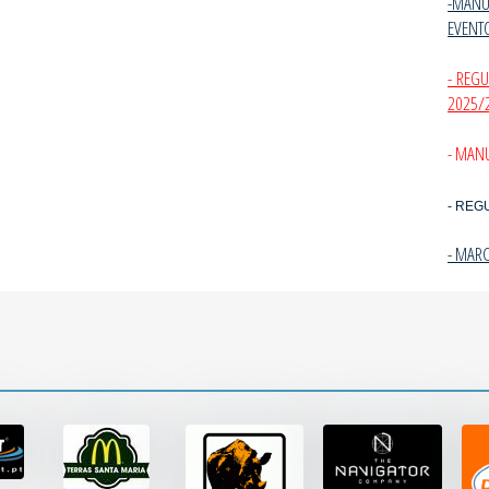
-MANU
EVENT
- REG
2025/
- MANU
- REG
- MAR