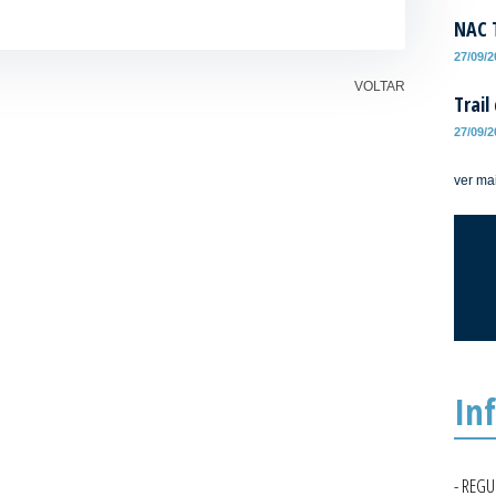
NAC T
27/09/
VOLTAR
Trail
27/09/
ver ma
In
- REG