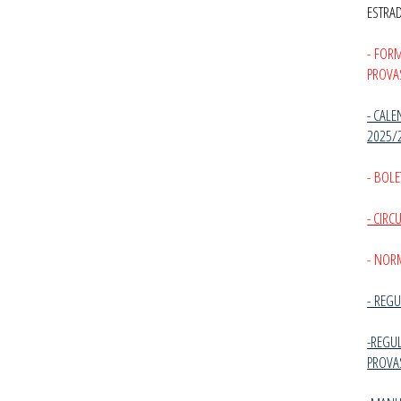
ESTRA
- FOR
PROVA
- CALE
2025/
- BOLE
- CIR
- NOR
-
REGU
-REGU
PROVA