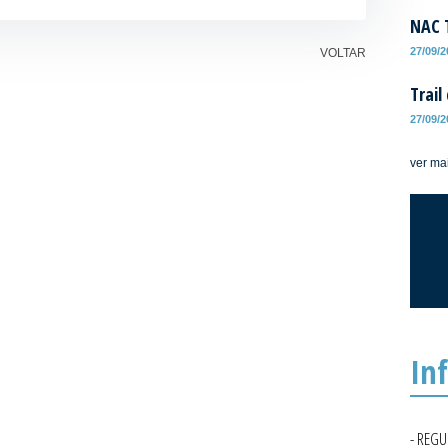
NAC T
27/09/
VOLTAR
Trail
27/09/
ver ma
In
- REG