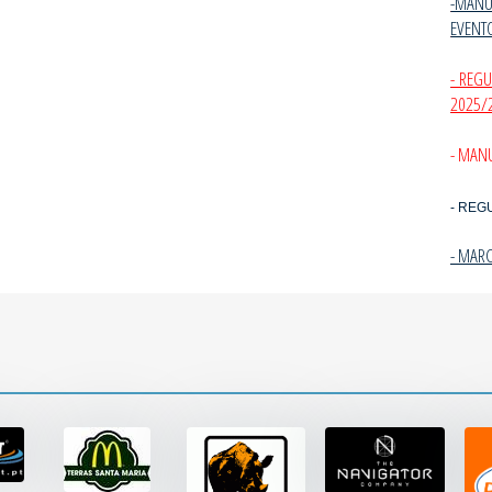
-MANU
EVENT
- REG
2025/
- MANU
- REG
- MAR