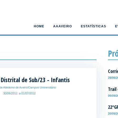
HOME
AAAVEIRO
ESTATÍSTICAS
E
Pr
Corri
istrital de Sub/23 - Infantis
29/08/
Trail
de Atletismo de Aveiro/Campus Universitário
30/06/2012 a 01/07/2012
06/09/
22ºG
20/09/